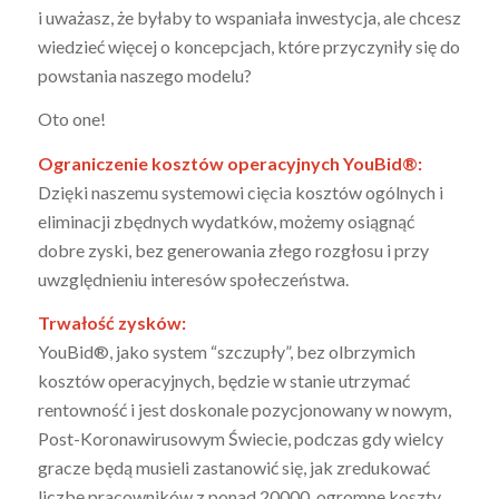
i uważasz, że byłaby to wspaniała inwestycja, ale chcesz
wiedzieć więcej o koncepcjach, które przyczyniły się do
powstania naszego modelu?
Oto one!
Ograniczenie kosztów operacyjnych YouBid®:
Dzięki naszemu systemowi cięcia kosztów ogólnych i
eliminacji zbędnych wydatków, możemy osiągnąć
dobre zyski, bez generowania złego rozgłosu i przy
uwzględnieniu interesów społeczeństwa.
Trwałość zysków:
YouBid®, jako system “szczupły”, bez olbrzymich
kosztów operacyjnych, będzie w stanie utrzymać
rentowność i jest doskonale pozycjonowany w nowym,
Post-Koronawirusowym Świecie, podczas gdy wielcy
gracze będą musieli zastanowić się, jak zredukować
liczbę pracowników z ponad 20000, ogromne koszty