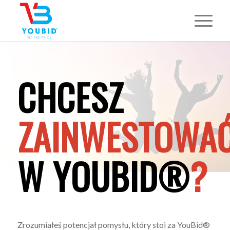
CHCESZ
ZAINWESTOWA
W YOUBID®
?
Zrozumiałeś potencjał pomysłu, który stoi za YouBid®