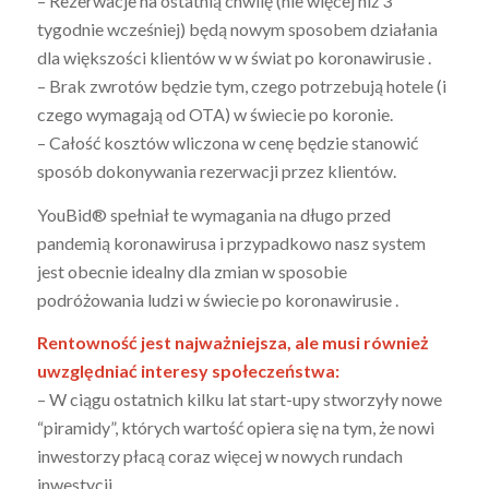
– Rezerwacje na ostatnią chwilę (nie więcej niż 3
tygodnie wcześniej) będą nowym sposobem działania
dla większości klientów w w świat po koronawirusie .
– Brak zwrotów będzie tym, czego potrzebują hotele (i
czego wymagają od OTA) w świecie po koronie.
– Całość kosztów wliczona w cenę będzie stanowić
sposób dokonywania rezerwacji przez klientów.
YouBid® spełniał te wymagania na długo przed
pandemią koronawirusa i przypadkowo nasz system
jest obecnie idealny dla zmian w sposobie
podróżowania ludzi w świecie po koronawirusie .
Rentowność jest najważniejsza, ale musi również
uwzględniać interesy społeczeństwa:
– W ciągu ostatnich kilku lat start-upy stworzyły nowe
“piramidy”, których wartość opiera się na tym, że nowi
inwestorzy płacą coraz więcej w nowych rundach
inwestycji.