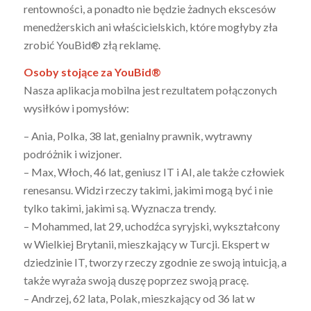
rentowności, a ponadto nie będzie żadnych ekscesów
menedżerskich ani właścicielskich, które mogłyby zła
zrobić YouBid® złą reklamę.
Osoby stojące za YouBid®
Nasza aplikacja mobilna jest rezultatem połączonych
wysiłków i pomysłów:
– Ania, Polka, 38 lat, genialny prawnik, wytrawny
podróżnik i wizjoner.
– Max, Włoch, 46 lat, geniusz IT i AI, ale także człowiek
renesansu. Widzi rzeczy takimi, jakimi mogą być i nie
tylko takimi, jakimi są. Wyznacza trendy.
– Mohammed, lat 29, uchodźca syryjski, wykształcony
w Wielkiej Brytanii, mieszkający w Turcji. Ekspert w
dziedzinie IT, tworzy rzeczy zgodnie ze swoją intuicją, a
także wyraża swoją duszę poprzez swoją pracę.
– Andrzej, 62 lata, Polak, mieszkający od 36 lat w