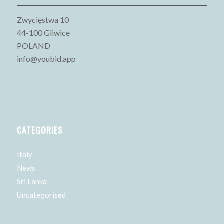
Zwycięstwa 10
44-100 Gliwice
POLAND
info@youbid.app
CATEGORIES
Italy
News
Sri Lanka
Uncategorised