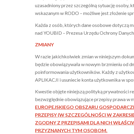
uzasadniony przez szczególną sytuację osoby, 
wskazanym w RODO – możliwe jest złożenie spr
Każda z osób, których dane osobowe dotyczą m
nad YOUBID – Prezesa Urzędu Ochrony Danych O
ZMIANY
W razie jakichkolwiek zmian w niniejszym dok
będzie obowiązywała w nowym brzmieniu od dni
poinformowania użytkowników. Każdy z użytko
APLIKACJI i usuniecie konta użytkownika w 
Kwestie objęte niniejszą polityką prywatności r
bezwzględnie obowiązujące przepisy prawa w mi
EUROPEJSKIEGO OBSZARU GOSPODARCZE
PRZEPISY (W SZCZEGÓLNOŚCI W ZAKRE
ZGODNY Z PRZEPISAMI DLA NICH WŁAŚCI
PRZYZNANYCH TYM
OSOBOM.