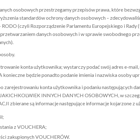
 danych osobowych przestrzegamy przepisów prawa, które bezwzg
yższenia standardów ochrony danych osobowych – zdecydowaliśmy,
 RODO (czyli Rozporządzenie Parlamentu Europejskiego i Rady (U
z przetwarzaniem danych osobowych i w sprawie swobodnego prze
nych).
posoby.
strowanie konta użytkownika; wystarczy podać swój adres e-mail, 
nieczne będzie ponadto podanie imienia i nazwiska osoby up
o zarejestrowaniu konta użytkownika i podaniu następujących dan
JAKICHKOLWIEK INNYCH DANYCH OSOBOWYCH, w szczególnośc
CJI zbierane są informacje następujące informacje kojarzone z 
l;
zystania z VOUCHERA;
ólności zakupionych VOUCHERÓW.