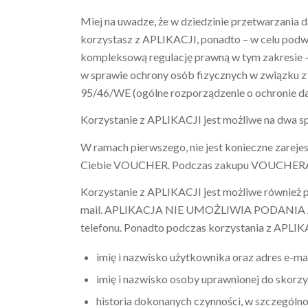
Miej na uwadze, że w dziedzinie przetwarzania
korzystasz z APLIKACJI, ponadto – w celu podw
kompleksową regulację prawną w tym zakresie –
w sprawie ochrony osób fizycznych w związku 
95/46/WE (ogólne rozporządzenie o ochronie da
Korzystanie z APLIKACJI jest możliwe na dwa s
W ramach pierwszego, nie jest konieczne zareje
Ciebie VOUCHER. Podczas zakupu VOUCHERA ko
Korzystanie z APLIKACJI jest możliwe również p
mail. APLIKACJA NIE UMOŻLIWIA PODANIA 
telefonu. Ponadto podczas korzystania z APLIKA
imię i nazwisko użytkownika oraz adres e-mai
imię i nazwisko osoby uprawnionej do skor
historia dokonanych czynności, w szczeg