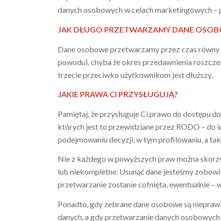
danych osobowych w celach marketingowych – pod
JAK DŁUGO PRZETWARZAMY DANE OSO
Dane osobowe przetwarzamy przez czas równy istn
powodu), chyba że okres przedawnienia roszc
trzecie przeciwko użytkownikom jest dłuższy.
JAKIE PRAWA CI PRZYSŁUGUJĄ?
Pamiętaj, że przysługuje Ci prawo do dostępu d
których jest to przewidziane przez RODO – do i
podejmowaniu decyzji, w tym profilowaniu, a t
Nie z każdego w powyższych praw można skorzy
lub niekompletne. Usunąć dane jesteśmy zobowią
przetwarzanie zostanie cofnięta, ewentualnie 
Ponadto, gdy zebrane dane osobowe są nieprawi
danych, a gdy przetwarzanie danych osobowych o