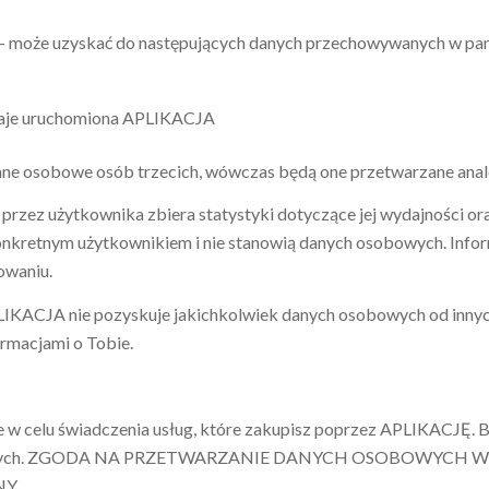
 może uzyskać do następujących danych przechowywanych w pami
ostaje uruchomiona APLIKACJA
 dane osobowe osób trzecich, wówczas będą one przetwarzane ana
rzez użytkownika zbiera statystyki dotyczące jej wydajności oraz
konkretnym użytkownikiem i nie stanowią danych osobowych. Info
owaniu.
LIKACJA nie pozyskuje jakichkolwiek danych osobowych od innyc
ormacjami o Tobie.
w celu świadczenia usług, które zakupisz poprzez APLIKACJĘ. B
rketingowych. ZGODA NA PRZETWARZANIE DANYCH OSOBOWY
Y.