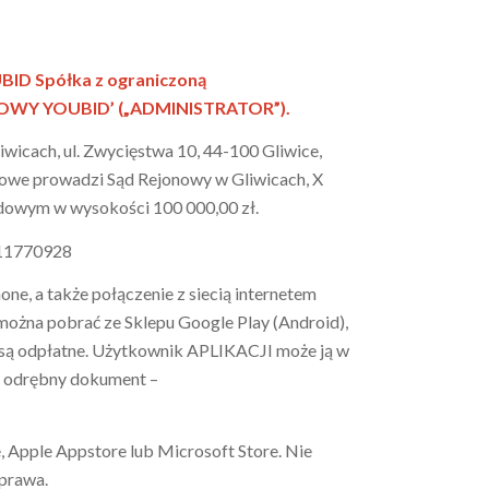
BID Spółka z ograniczoną
RAJOWY YOUBID’ („ADMINISTRATOR”).
wicach, ul. Zwycięstwa 10, 44-100 Gliwice,
owe prowadzi Sąd Rejonowy w Gliwicach, X
owym w wysokości 100 000,00 zł.
2811770928
e, a także połączenie z siecią internetem
ożna pobrać ze Sklepu Google Play (Android),
i są odpłatne. Użytkownik APLIKACJI może ją w
a odrębny dokument –
, Apple Appstore lub Microsoft Store. Nie
 prawa.